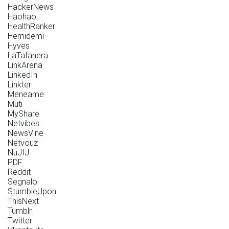
HackerNews
Haohao
HealthRanker
Hemidemi
Hyves
LaTafanera
LinkArena
LinkedIn
Linkter
Meneame
Muti
MyShare
Netvibes
NewsVine
Netvouz
NuJIJ
PDF
Reddit
Segnalo
StumbleUpon
ThisNext
Tumblr
Twitter