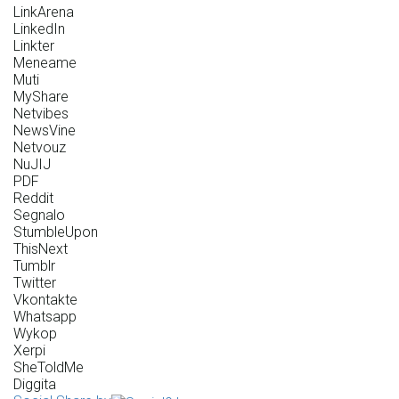
LinkArena
LinkedIn
Linkter
Meneame
Muti
MyShare
Netvibes
NewsVine
Netvouz
NuJIJ
PDF
Reddit
Segnalo
StumbleUpon
ThisNext
Tumblr
Twitter
Vkontakte
Whatsapp
Wykop
Xerpi
SheToldMe
Diggita