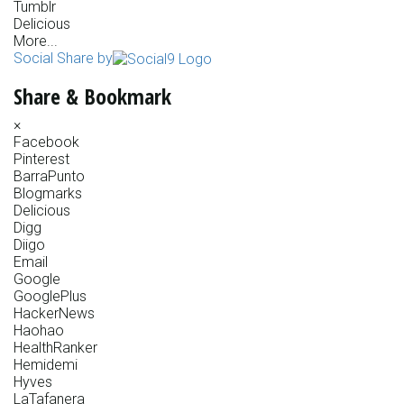
Tumblr
Delicious
More...
Social Share by
Share & Bookmark
×
Facebook
Pinterest
BarraPunto
Blogmarks
Delicious
Digg
Diigo
Email
Google
GooglePlus
HackerNews
Haohao
HealthRanker
Hemidemi
Hyves
LaTafanera