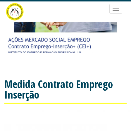
Passar
para
Toggle
o
navigat
conteúdo
principal
Medida Contrato Emprego
Inserção