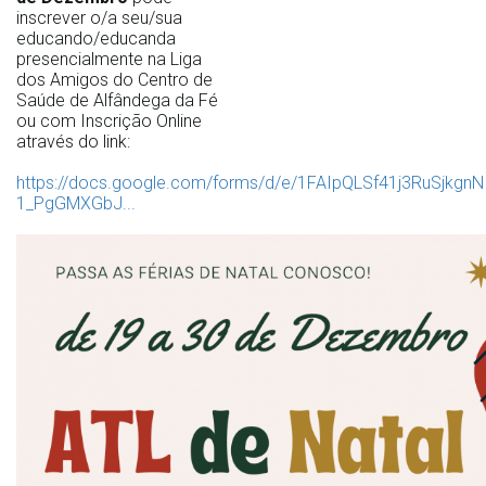
inscrever o/a seu/sua
educando/educanda
presencialmente na Liga
dos Amigos do Centro de
Saúde de Alfândega da Fé
ou com Inscrição Online
através do link:
https://docs.google.com/forms/d/e/1FAIpQLSf41j3RuSjkgnNI
1_PgGMXGbJ...