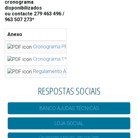
cronograma
disponibilizados
ou
contacte 279 463 496 /
963 507 273*
Anexo
Ta
Cronograma PRÉ-ESCOLAR _Natal_2022.pdf
639
Cronograma 1ºCICLO _ATL NATAL_2022.pdf
576
Regulamento ATL NATAL_ CLDS_.pdf
108
RESPOSTAS SOCIAIS
BANCO AJUDAS TÉCNICAS
LOJA SOCIAL